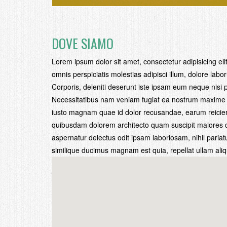
DOVE SIAMO
Lorem ipsum dolor sit amet, consectetur adipisicing elit.
omnis perspiciatis molestias adipisci illum, dolore la
Corporis, deleniti deserunt iste ipsam eum neque nisi p
Necessitatibus nam veniam fugiat ea nostrum maxime d
iusto magnam quae id dolor recusandae, earum reicien
quibusdam dolorem architecto quam suscipit maiores quo
aspernatur delectus odit ipsam laboriosam, nihil pari
similique ducimus magnam est quia, repellat ullam aliq