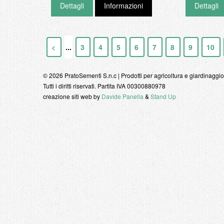
Dettagli
Informazioni
Dettagli
<
...
3
4
5
6
7
8
9
10
© 2026 PratoSementi S.n.c | Prodotti per agricoltura e giardinaggio
Tutti i diritti riservati. Partita IVA 00300880978
creazione siti web by
Davide Panella
&
Stand Up